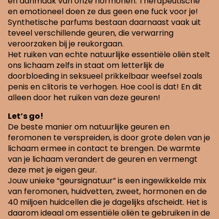
en aanmaak van onze hormonen. Therapeutische
en emotioneel doen ze dus geen ene fuck voor je!
Synthetische parfums bestaan daarnaast vaak uit
teveel verschillende geuren, die verwarring
veroorzaken bij je reukorgaan.
Het ruiken van echte natuurlijke essentiële oliën stelt
ons lichaam zelfs in staat om letterlijk de
doorbloeding in seksueel prikkelbaar weefsel zoals
penis en clitoris te verhogen. Hoe cool is dat! En dit
alleen door het ruiken van deze geuren!
Let’s go!
De beste manier om natuurlijke geuren en
feromonen te verspreiden, is door grote delen van je
lichaam ermee in contact te brengen. De warmte
van je lichaam verandert de geuren en vermengt
deze met je eigen geur.
Jouw unieke “geursignatuur” is een ingewikkelde mix
van feromonen, huidvetten, zweet, hormonen en de
40 miljoen huidcellen die je dagelijks afscheidt. Het is
daarom ideaal om essentiële oliën te gebruiken in de