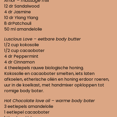
Amor – massage mix
12 dr Sandalwood
4 dr Jasmine
10 dr Ylang Ylang
8 drPatchouli
50 ml amandelolie
Luscious Love – eetbare body butter
1/2 cup kokosolie
1/2 cup cacaoboter
4 dr Peppermint
4 dr Cinnamon
4 theelepels rauwe biologische honing.
Kokosolie en cacaoboter smelten, iets laten
afkoelen, etherische oliën en honing erdoor roeren,
uur in de koelkast, met handmixer opkloppen tot
romige body boter.
Hot Chocolate love oil – warme body boter
3 eetlepels amandelolie
1 eetlepel cacaoboter