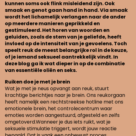
kunnen soms ook flink misleidend zijn. Ook
smaak en genot gaan hand in hand. Via smaak
wordt het lichamelijk verlangen naar de ander
op meerdere manieren geprikkeld en
gestimuleerd. Het horen van woorden en
geluiden, zoals de stem van je geliefde, heeft
invloed op de intensiteit van je gevoelens. Toch
speelt reuk de meest belangrijke rol in de keuze,
of je iemand seksueel aantrekkelijk vindt. In
deze blog ga ik wat dieper in op de combinatie
van essentiële oliën en seks.
Ruiken doe je met je brein
Wat je met je neus opvangt aan reuk, stuurt
krachtige berichtjes naar je brein. Ons reukorgaan
heeft namelijk een rechtstreekse hotline met ons
emotionele brein, het controlecentrum waar
emoties worden aangestuurd, afgesteld en zelfs
omgetoverd.Wanneer je dus iets ruikt, wat je
seksuele stimulatie triggert, wordt jouw reactie
bepaald. Dat is vaak een onbewust proces.