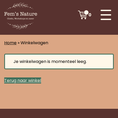
0
Home
»
Winkelwagen
Je winkelwagen is momenteel leeg.
Terug naar winkel