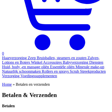
0
Haarverzorging
Zeep
Bruisballen, steamers en zouten
Zalven,
Lotions en Boters
Winkel
Accessoires
Babyverzorging
Diensten
Huid, body -en massage oliën
Essentiële oliën
Minerale make-up
Natuurlijk schoonmaken
Rollers en sprays
Scrub
Streekproducten
Verzorging
Voedingssupplementen
Home
»
Betalen en verzenden
Betalen & Verzenden
Betalen