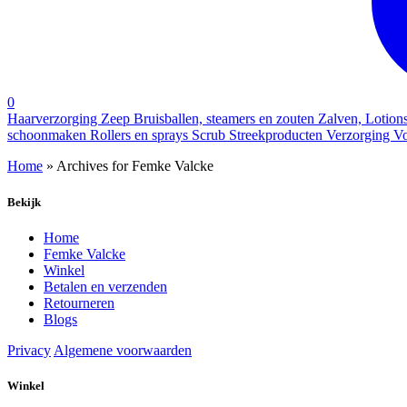
0
Haarverzorging
Zeep
Bruisballen, steamers en zouten
Zalven, Lotion
schoonmaken
Rollers en sprays
Scrub
Streekproducten
Verzorging
Vo
Home
»
Archives for Femke Valcke
Bekijk
Home
Femke Valcke
Winkel
Betalen en verzenden
Retourneren
Blogs
Privacy
Algemene voorwaarden
Winkel