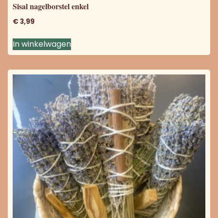
Sisal nagelborstel enkel
€
3,99
In winkelwagen