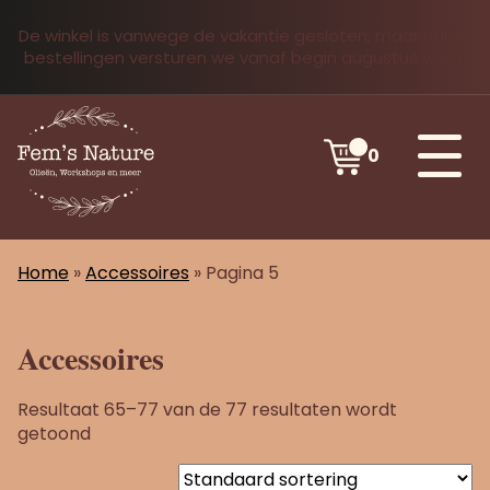
De winkel is vanwege de vakantie gesloten, maar online
bestellingen versturen we vanaf begin augustus weer.
0
Home
»
Accessoires
»
Pagina 5
Accessoires
Resultaat 65–77 van de 77 resultaten wordt
getoond