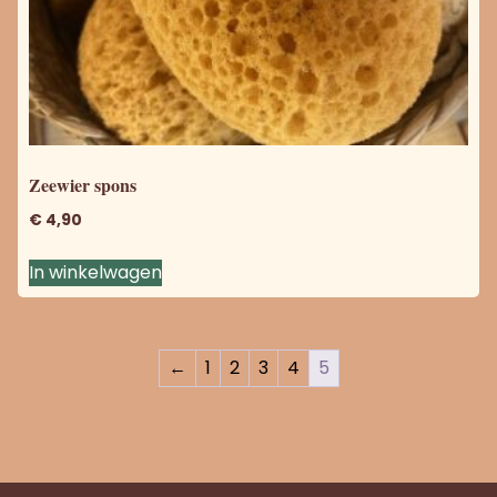
Zeewier spons
€
4,90
In winkelwagen
←
1
2
3
4
5