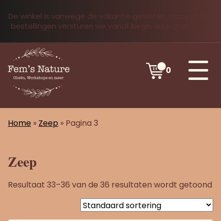
De winkel is vanwege de vakantie gesloten, maar online
bestellingen versturen we vanaf begin augustus weer.
0
Home
»
Zeep
»
Pagina 3
Zeep
Resultaat 33–36 van de 36 resultaten wordt getoond