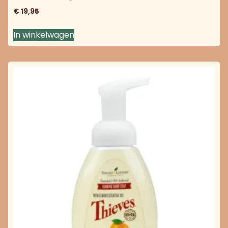
€
19,95
In winkelwagen