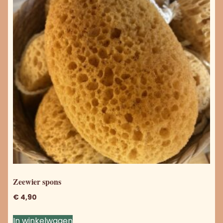
Zeewier spons
€
4,90
In winkelwagen