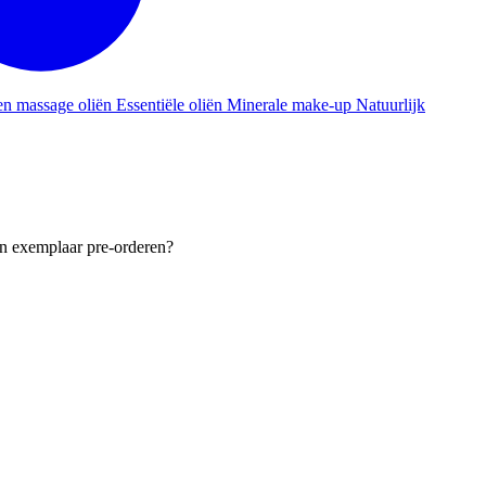
en massage oliën
Essentiële oliën
Minerale make-up
Natuurlijk
een exemplaar pre-orderen?