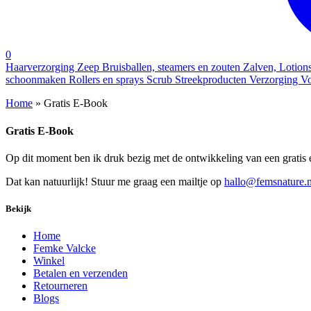
0
Haarverzorging
Zeep
Bruisballen, steamers en zouten
Zalven, Lotion
schoonmaken
Rollers en sprays
Scrub
Streekproducten
Verzorging
Vo
Home
»
Gratis E-Book
Gratis E-Book
Op dit moment ben ik druk bezig met de ontwikkeling van een gratis e-
Dat kan natuurlijk! Stuur me graag een mailtje op
hallo@femsnature.n
Bekijk
Home
Femke Valcke
Winkel
Betalen en verzenden
Retourneren
Blogs