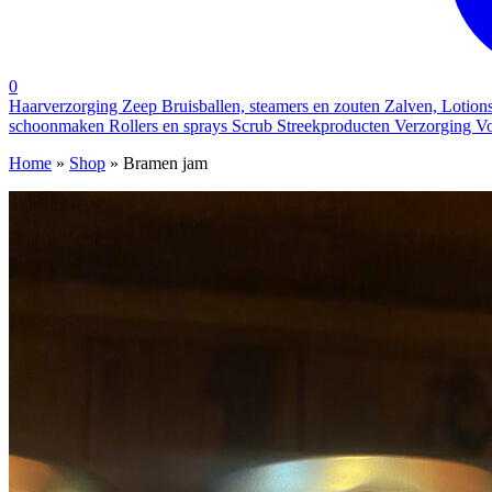
0
Haarverzorging
Zeep
Bruisballen, steamers en zouten
Zalven, Lotion
schoonmaken
Rollers en sprays
Scrub
Streekproducten
Verzorging
Vo
Home
»
Shop
»
Bramen jam