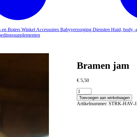
s en Boters
Winkel
Accessoires
Babyverzorging
Diensten
Huid, body -
edingssupplementen
Bramen jam
€
5,50
Bramen
jam
Toevoegen aan winkelwagen
aantal
Artikelnummer:
STRK-HAV-