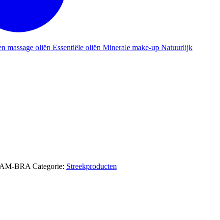
en massage oliën
Essentiële oliën
Minerale make-up
Natuurlijk
JAM-BRA
Categorie:
Streekproducten