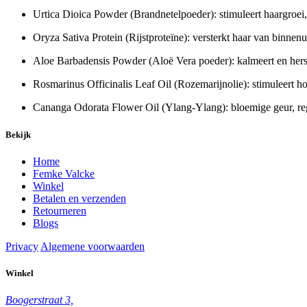
Urtica Dioica Powder (Brandnetelpoeder): stimuleert haargroei,
Oryza Sativa Protein (Rijstproteïne): versterkt haar van binnenu
Aloe Barbadensis Powder (Aloë Vera poeder): kalmeert en hers
Rosmarinus Officinalis Leaf Oil (Rozemarijnolie): stimuleert h
Cananga Odorata Flower Oil (Ylang-Ylang): bloemige geur, reg
Bekijk
Home
Femke Valcke
Winkel
Betalen en verzenden
Retourneren
Blogs
Privacy
Algemene voorwaarden
Winkel
Boogerstraat 3,