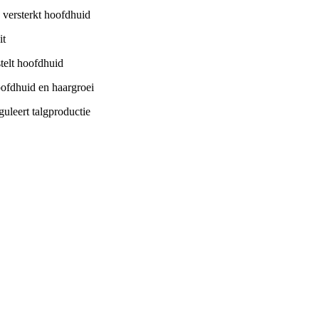
 versterkt hoofdhuid
it
telt hoofdhuid
oofdhuid en haargroei
uleert talgproductie