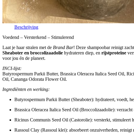
Beschrijving
Voedend – Versterkend – Stimulerend
Laat je haar stralen met de
Brand Bar
! Deze shampoobar reinigt zacht
Sheaboter en broccolizaadolie
hydrateren diep, en
rijstproteïne
vers
voor jou én de planeet.
INCI-lijst:
Butyrospermum Parkii Butter, Brassica Oleracea Italica Seed Oil, R
Oil, Cananga Odorata Flower Oil.
Ingrediënten en werking:
Butyrospermum Parkii Butter (Sheaboter): hydrateert, voedt, he
Brassica Oleracea Italica Seed Oil (Broccolizaadolie): verzacht
Ricinus Communis Seed Oil (Castorolie): versterkt, stimuleert 
Rassoul Clay (Rassoul klei): absorbeert onzuiverheden, reinigt 