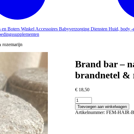
s en Boters
Winkel
Accessoires
Babyverzorging
Diensten
Huid, body -
edingssupplementen
& rozemarijn
Brand bar – n
brandnetel & 
€
18,50
Brand
bar
Toevoegen aan winkelwagen
-
Artikelnummer:
FEM-HAIR-
natuurlijke
shampoobar
met
brandnetel