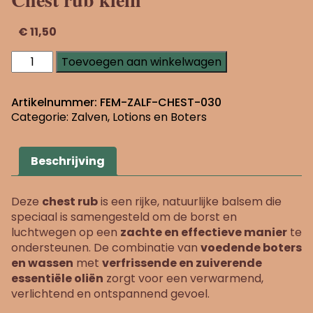
€
11,50
Chest
Toevoegen aan winkelwagen
rub
klein
aantal
Artikelnummer:
FEM-ZALF-CHEST-030
Categorie:
Zalven, Lotions en Boters
Beschrijving
Deze
chest rub
is een rijke, natuurlijke balsem die
speciaal is samengesteld om de borst en
luchtwegen op een
zachte en effectieve manier
te
ondersteunen. De combinatie van
voedende boters
en wassen
met
verfrissende en zuiverende
essentiële oliën
zorgt voor een verwarmend,
verlichtend en ontspannend gevoel.