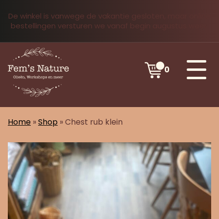
De winkel is vanwege de vakantie gesloten, maar online
bestellingen versturen we vanaf begin augustus weer.
0
Home
»
Shop
»
Chest rub klein