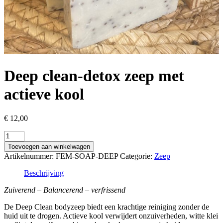
Deep clean-detox zeep met
actieve kool
€
12,00
Deep
clean-
Toevoegen aan winkelwagen
detox
Artikelnummer:
FEM-SOAP-DEEP
Categorie:
Zeep
zeep
met
Beschrijving
actieve
kool
Zuiverend – Balancerend – verfrissend
aantal
De Deep Clean bodyzeep biedt een krachtige reiniging zonder de
huid uit te drogen. Actieve kool verwijdert onzuiverheden, witte klei