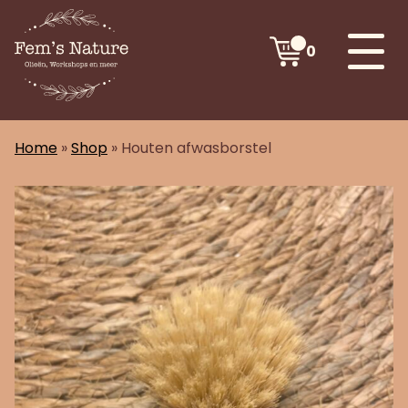
0
Home
»
Shop
»
Houten afwasborstel