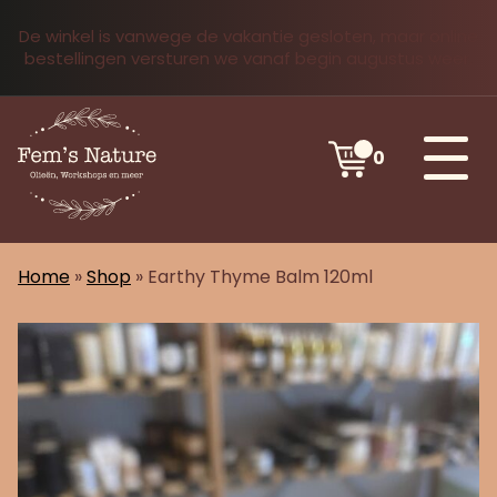
De winkel is vanwege de vakantie gesloten, maar online
bestellingen versturen we vanaf begin augustus weer.
0
Home
»
Shop
»
Earthy Thyme Balm 120ml