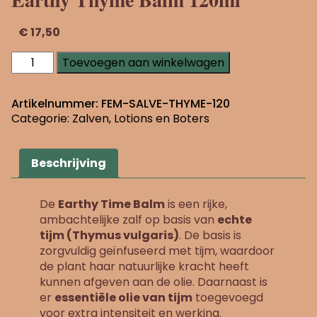
€
17,50
Earthy
Toevoegen aan winkelwagen
Thyme
Balm
120ml
Artikelnummer:
FEM-SALVE-THYME-120
aantal
Categorie:
Zalven, Lotions en Boters
Beschrijving
De
Earthy Time Balm
is een rijke,
ambachtelijke zalf op basis van
echte
tijm (Thymus vulgaris)
. De basis is
zorgvuldig geïnfuseerd met tijm, waardoor
de plant haar natuurlijke kracht heeft
kunnen afgeven aan de olie. Daarnaast is
er
essentiële olie van tijm
toegevoegd
voor extra intensiteit en werking.