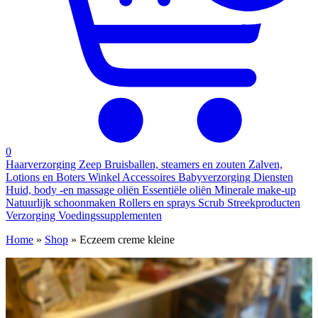
0
Haarverzorging
Zeep
Bruisballen, steamers en zouten
Zalven,
Lotions en Boters
Winkel
Accessoires
Babyverzorging
Diensten
Huid, body -en massage oliën
Essentiële oliën
Minerale make-up
Natuurlijk schoonmaken
Rollers en sprays
Scrub
Streekproducten
Verzorging
Voedingssupplementen
Home
»
Shop
»
Eczeem creme kleine