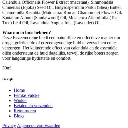
Calendula Officinalis Flower Extract (maceraat), Simmondsia
Chinensis (Jojoba) Seed Oil, Butyrospermum Parkii (Shea) Butter,
Chamomilla Recutita (Matricaria/ Roman Chamomile) Flower Oil,
Santalum Album (Sandalwood) Oil, Melaleuca Alternifolia (Tea
Tree) Leaf Oil, Lavandula Angustifolia (Lavender) Oil
Waarom in huis hebben?
Deze Eczeemcrème biedt een natuurlijke en effectieve manier om
droge, geïrriteerde of eczeemgevoelige huid te verzachten en te
verzorgen. Het kalmerende effect van calendula en de essentiële
oliën ondersteunt de huid dagelijks, terwijl de rijke boters zorgen
voor langdurige hydratatie en comfort.
30ml
Bekijk
Home
Femke Valcke
Winkel
Betalen en verzenden
Retourneren
Blogs
Privacy
Algemene voorwaarden