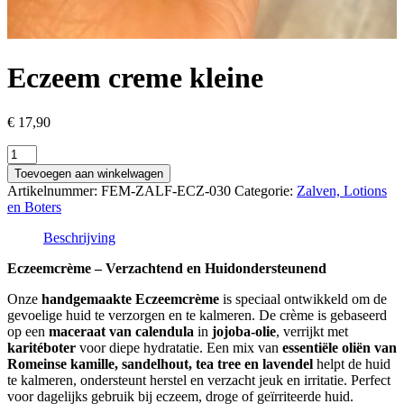
Eczeem creme kleine
€
17,90
Eczeem
creme
Toevoegen aan winkelwagen
kleine
Artikelnummer:
FEM-ZALF-ECZ-030
Categorie:
Zalven, Lotions
aantal
en Boters
Beschrijving
Eczeemcrème – Verzachtend en Huidondersteunend
Onze
handgemaakte Eczeemcrème
is speciaal ontwikkeld om de
gevoelige huid te verzorgen en te kalmeren. De crème is gebaseerd
op een
maceraat van calendula
in
jojoba-olie
, verrijkt met
karitéboter
voor diepe hydratatie. Een mix van
essentiële oliën van
Romeinse kamille, sandelhout, tea tree en lavendel
helpt de huid
te kalmeren, ondersteunt herstel en verzacht jeuk en irritatie. Perfect
voor dagelijks gebruik bij eczeem, droge of geïrriteerde huid.