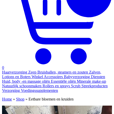
0
Haarverzorging
Zeep
Bruisballen, steamers en zouten
Zalven,
Lotions en Boters
Winkel
Accessoires
Babyverzorging
Diensten
Huid, body -en massage oliën
Essentiële oliën
Minerale make-up
Natuurlijk schoonmaken
Rollers en sprays
Scrub
Streekproducten
Verzorging
Voedingssupplementen
Home
»
Shop
»
Eetbare bloemen en kruiden