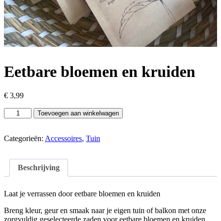
Eetbare bloemen en kruiden
€
3,99
Eetbare
Toevoegen aan winkelwagen
bloemen
en
kruiden
Categorieën:
Accessoires
,
Tuin
aantal
Beschrijving
Laat je verrassen door eetbare bloemen en kruiden
Breng kleur, geur en smaak naar je eigen tuin of balkon met onze
zorgvuldig geselecteerde zaden voor eetbare bloemen en kruiden.