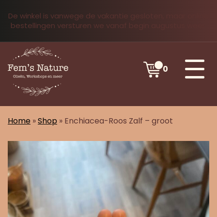
De winkel is vanwege de vakantie gesloten, maar online
bestellingen versturen we vanaf begin augustus weer.
0
Home
»
Shop
»
Enchiacea-Roos Zalf – groot