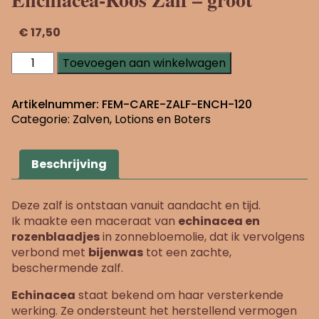
€
17,50
Enchiacea-
Toevoegen aan winkelwagen
Roos
Zalf
-
Artikelnummer:
FEM-CARE-ZALF-ENCH-120
groot
Categorie:
Zalven, Lotions en Boters
aantal
Beschrijving
Deze zalf is ontstaan vanuit aandacht en tijd.
Ik maakte een maceraat van
echinacea en
rozenblaadjes
in zonnebloemolie, dat ik vervolgens
verbond met
bijenwas
tot een zachte,
beschermende zalf.
Echinacea
staat bekend om haar versterkende
werking. Ze ondersteunt het herstellend vermogen