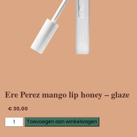
Ere Perez mango lip honey – glaze
€
30,00
Ere
Toevoegen aan winkelwagen
Perez
mango