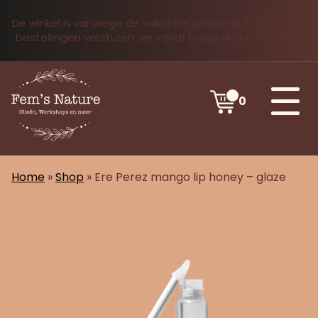
De winkel is vanwege de vakantie gesloten, maar online
bestellingen versturen we vanaf begin augustus weer.
0
Home
»
Shop
»
Ere Perez mango lip honey – glaze