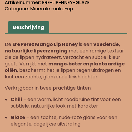
lip
Artikelnummer:
ERE-LIP-HNEY-GLAZE
honey
Categorie:
Minerale make-up
-
glaze
aantal
Beschrijving
De
Ere Perez Mango Lip Honey
is een
voedende,
natuurlijke lipverzorging
met een romige textuur
die de lippen hydrateert, verzacht en subtiel kleur
geeft. Verrijkt met
mango‑boter en plantaardige
oliën
, beschermt het je lippen tegen uitdrogen en
laat een zachte, glanzende finish achter.
Verkrijgbaar in twee prachtige tinten:
Chili
– een warm, licht roodbruine tint voor een
subtiele, natuurlijke look met karakter
Glaze
– een zachte, nude‑roze glans voor een
elegante, dagelijkse uitstraling