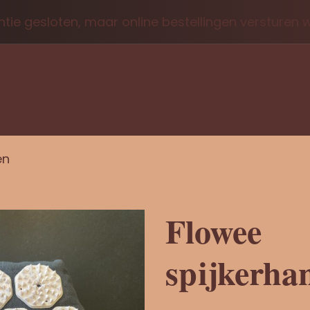
tie gesloten, maar online bestellingen versturen
en
Flowee
spijkerha