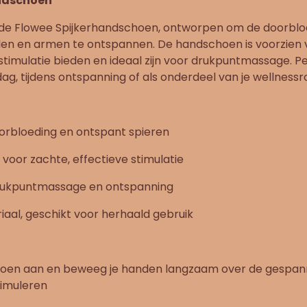
ndschoen
 de Flowee Spijkerhandschoen, ontworpen om de doorbloe
n en armen te ontspannen. De handschoen is voorzien va
 stimulatie bieden en ideaal zijn voor drukpuntmassage. P
g, tijdens ontspanning of als onderdeel van je wellnessro
orbloeding en ontspant spieren
s voor zachte, effectieve stimulatie
rukpuntmassage en ontspanning
aal, geschikt voor herhaald gebruik
hoen aan en beweeg je handen langzaam over de gespa
timuleren