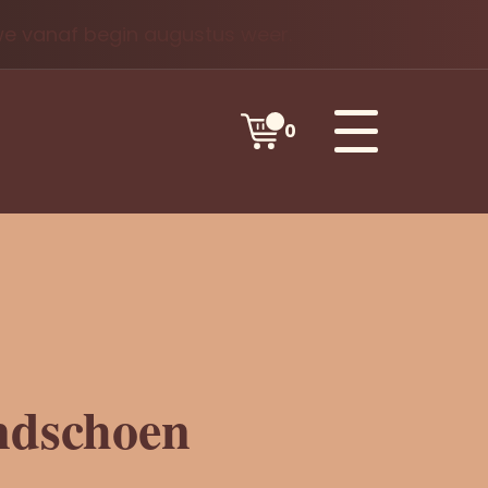
 we vanaf begin augustus weer.
0
ndschoen