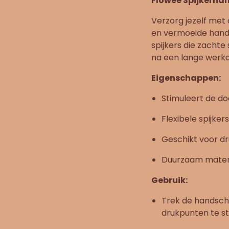
Flowee Spijkerha
Verzorg jezelf met
en vermoeide hande
spijkers die zachte
na een lange werkda
Eigenschappen:
Stimuleert de do
Flexibele spijker
Geschikt voor d
Duurzaam materi
Gebruik:
Trek de handsc
drukpunten te s