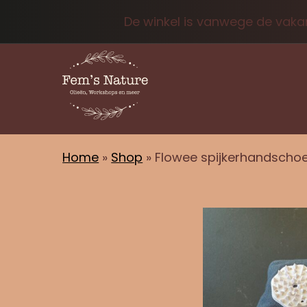
De winkel is vanwege de vakan
Home
»
Shop
»
Flowee spijkerhandscho