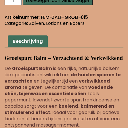
Toevoegen aan winkelwagen
balm
klein
aantal
Artikelnummer:
FEM-ZALF-GROEI-015
Categorie:
Zalven, Lotions en Boters
Beschrijving
Groeispurt Balm – Verzachtend & Verkwikkend
De
Groeispurt Balm
is een rijke, natuurlijke balsem
die speciaal is ontwikkeld om
de huid en spieren te
verzachten
en tegelijkertijd een
verkwikkend
aroma
te geven. De combinatie van
voedende
oliën, bijenwas en essentiële oliën
zoals
pepermunt, lavendel, zwarte spar, frankincense en
copaiba zorgt voor een
koelend, kalmerend en
stimulerend effect
. Ideaal voor gebruik bij actieve
kinderen of tieners tijdens groeispurten of voor een
ontspannend massage-moment.