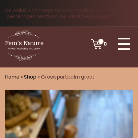
De winkel is vanwege de vakantie gesloten, maar online
bestellingen versturen we vanaf begin augustus weer.
0
Home
»
Shop
»
Groeispurtbalm groot