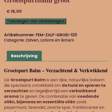
€
18,00
Groeispurtbalm
Toevoegen aan winkelwagen
groot
aantal
Artikelnummer:
FEM-ZALF-GROEI-120
Categorie:
Zalven, Lotions en Boters
Beschrijving
Groeispurt Balm – Verzachtend & Verkwikkend
De
Groeispurt Balm
is een rijke, natuurlijke balsem
die speciaal is ontwikkeld om
de huid en spieren te
verzachten
en tegelijkertijd een
verkwikkend
aroma
te geven. De combinatie van
voedende
oliën, bijenwas en essentiële oliën
zoals
pepermunt, lavendel, zwarte spar, frankincense en