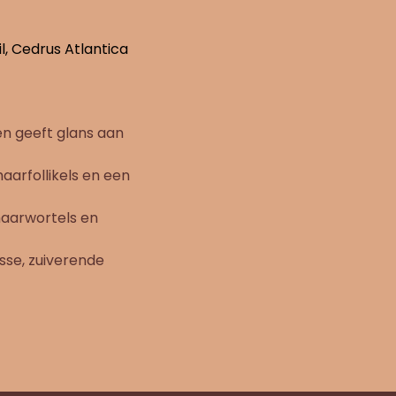
l, Cedrus Atlantica
en geeft glans aan
arfollikels en een
haarwortels en
isse, zuiverende