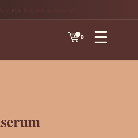
 we vanaf begin augustus weer.
0
dserum