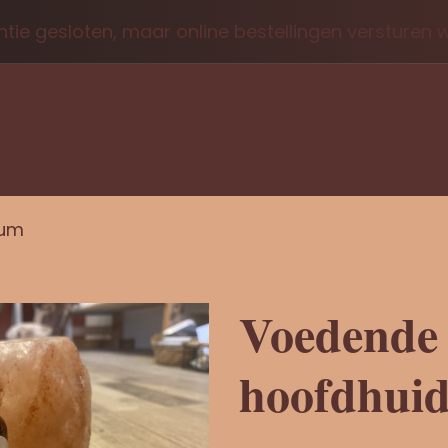
tie gesloten, maar online bestellingen versturen
rum
Voedende
hoofdhui