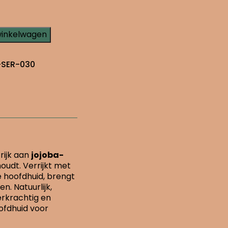
winkelwagen
-SER-030
rijk aan
jojoba-
houdt. Verrijkt met
e hoofdhuid, brengt
. Natuurlijk,
erkrachtig en
ofdhuid voor