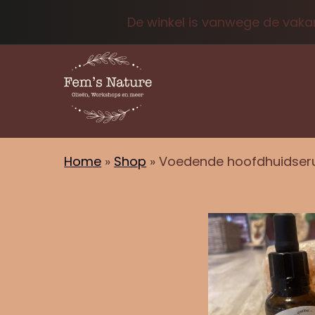
De winkel is vanwege de vakan
Home
»
Shop
»
Voedende hoofdhuidse