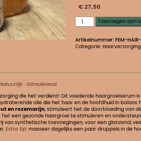
€
27,50
Voedende
Toevoegen aan 
hoofdhuidserum
aantal
Artikelnummer:
FEM-HAIR
Categorie:
Haarverzorging
Natuurlijk · Stimulerend
zorging die het verdient! Dit voedende haargroeiserum is 
 hydraterende olie die het haar en de hoofdhuid in balans 
ut en rozemarijn
, stimuleert het de doorbloeding van d
 het een gezonde haargroei te stimuleren en ondersteunen
j van synthetische toevoegingen, voor een glanzend, ve
ar.
Extra tip:
masseer dagelijks een paar druppels in de ho