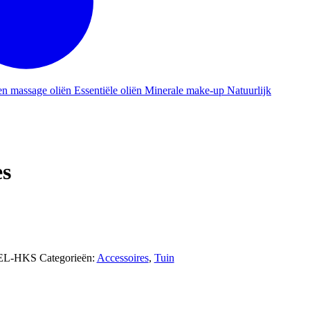
en massage oliën
Essentiële oliën
Minerale make-up
Natuurlijk
es
EL-HKS
Categorieën:
Accessoires
,
Tuin