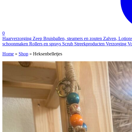
0
Haarverzorging
Zeep
Bruisballen, steamers en zouten
Zalven, Lotion
schoonmaken
Rollers en sprays
Scrub
Streekproducten
Verzorging
Vo
Home
»
Shop
»
Heksenbelletjes