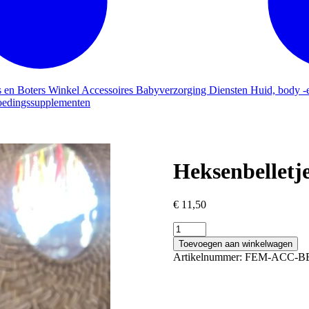
s en Boters
Winkel
Accessoires
Babyverzorging
Diensten
Huid, body -
edingssupplementen
Heksenbelletj
€
11,50
Heksenbelletjes
aantal
Toevoegen aan winkelwagen
Artikelnummer:
FEM-ACC-B