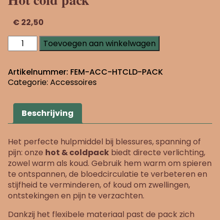
€
22,50
Hot
Toevoegen aan winkelwagen
cold
pack
aantal
Artikelnummer:
FEM-ACC-HTCLD-PACK
Categorie:
Accessoires
Beschrijving
Het perfecte hulpmiddel bij blessures, spanning of
pijn: onze
hot & coldpack
biedt directe verlichting,
zowel warm als koud. Gebruik hem warm om spieren
te ontspannen, de bloedcirculatie te verbeteren en
stijfheid te verminderen, of koud om zwellingen,
ontstekingen en pijn te verzachten.
Dankzij het flexibele materiaal past de pack zich