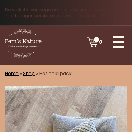
De winkel is vanwege de vakantie gesloten, maar online
bestellingen versturen we vanaf begin augustus weer.
0
Home
»
Shop
»
Hot cold pack