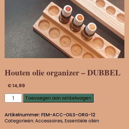
Houten olie organizer – DUBBEL
€
14,99
Houten
Toevoegen aan winkelwagen
olie
organizer
-
Artikelnummer:
FEM-ACC-OILS-ORG-12
DUBBEL
Categorieën:
Accessoires
,
Essentiële oliën
aantal