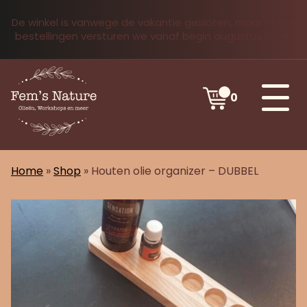
De winkel is vanwege de vakantie gesloten, maar online
bestellingen versturen we vanaf begin augustus weer.
0
Home
»
Shop
»
Houten olie organizer – DUBBEL