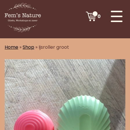
0
Home
»
Shop
»
Ijsroller groot