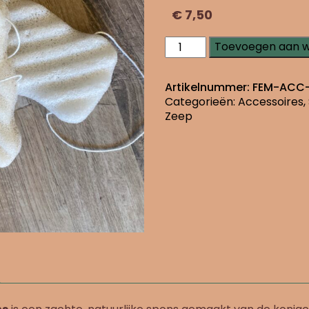
€
7,50
Konjac
Toevoegen aan 
spons
rechthoek
aantal
Artikelnummer:
FEM-ACC
Categorieën:
Accessoires
,
Zeep