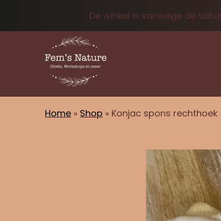
De winkel is vanwege de vakan
Home
»
Shop
»
Konjac spons rechthoek