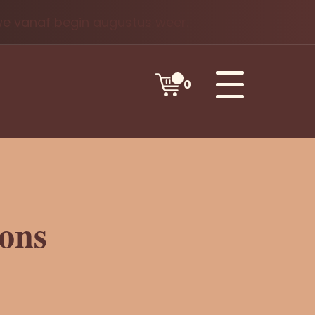
 we vanaf begin augustus weer.
0
ons