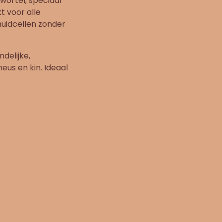
wortel, speciaal
kt voor alle
 huidcellen zonder
delijke,
neus en kin. Ideaal