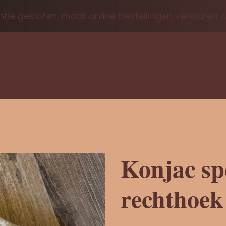
tie gesloten, maar online bestellingen versturen
Konjac sp
rechthoek