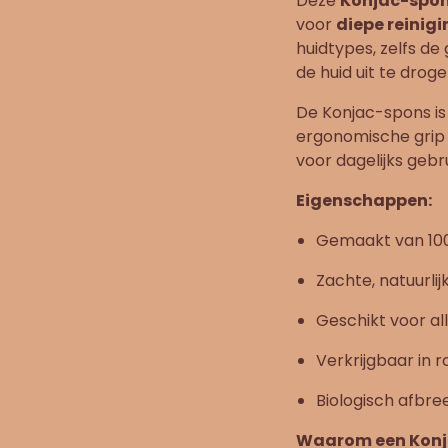
Deze
Konjac-spo
voor
diepe reinigi
huidtypes, zelfs de 
de huid uit te droge
De Konjac-spons is
ergonomische grip
voor dagelijks gebr
Eigenschappen:
Gemaakt van 100
Zachte, natuurlijk
Geschikt voor all
Verkrijgbaar in 
Biologisch afbr
Waarom een Konja