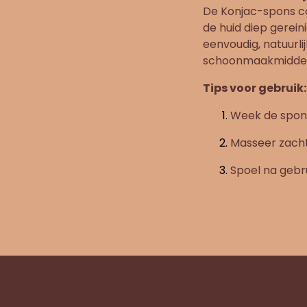
De Konjac-spons co
de huid diep gerein
eenvoudig, natuurl
schoonmaakmiddel
Tips voor gebruik:
Week de spons
Masseer zacht
Spoel na gebru