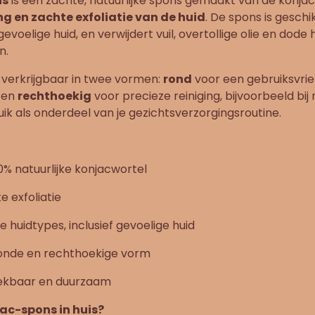
ns
is een zachte, natuurlijke spons gemaakt van de konjac
ng en zachte exfoliatie van de huid
. De spons is geschi
gevoelige huid, en verwijdert vuil, overtollige olie en dode
n.
 verkrijgbaar in twee vormen:
rond
voor een gebruiksvrien
 en
rechthoekig
voor precieze reiniging, bijvoorbeeld bij 
uik als onderdeel van je gezichtsverzorgingsroutine.
% natuurlijke konjacwortel
e exfoliatie
e huidtypes, inclusief gevoelige huid
ronde en rechthoekige vorm
eekbaar en duurzaam
c-spons in huis?