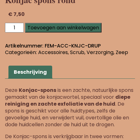
€
7,50
Konjac
Toevoegen aan winkelwagen
spons
rond
aantal
Artikelnummer:
FEM-ACC-KNJC-DRUP
Categorieën:
Accessoires
,
Scrub
,
Verzorging
,
Zeep
Beschrijving
Deze
Konjac-spons
is een zachte, natuurlijke spons
gemaakt van de konjacwortel, speciaal voor
diepe
reiniging en zachte exfoliatie van de huid
. De
spons is geschikt voor alle huidtypes, zelfs de
gevoelige huid, en verwijdert vuil, overtollige olie en
dode huidcellen zonder de huid uit te drogen.
De Konjac-spons is verkrijgbaar in twee vormen: