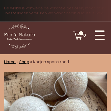
De winkel is vanwege de vakantie gesloten, maar online
bestellingen versturen we vanaf begin augustus weer.
0
Home
»
Shop
»
Konjac spons rond