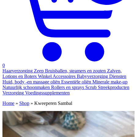
0
Haarverzorging
Zeep
Bruisballen, steamers en zouten
Zalven,
Lotions en Boters
Winkel
Accessoires
Babyverzorging
Diensten
Huid, body -en massage oliën
Essentiële oliën
Minerale make-up
Natuurlijk schoonmaken
Rollers en sprays
Scrub
Streekproducten
Verzorging
Voedingssupplementen
Home
»
Shop
»
Kweeperen Sambal