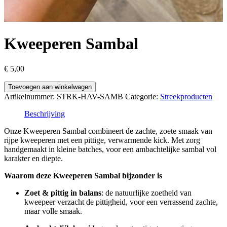
Kweeperen Sambal
€
5,00
Kweeperen
Toevoegen aan winkelwagen
Sambal
Artikelnummer:
STRK-HAV-SAMB
Categorie:
Streekproducten
aantal
Beschrijving
Onze Kweeperen Sambal combineert de zachte, zoete smaak van
rijpe kweeperen met een pittige, verwarmende kick. Met zorg
handgemaakt in kleine batches, voor een ambachtelijke sambal vol
karakter en diepte.
Waarom deze Kweeperen Sambal bijzonder is
Zoet & pittig in balans
: de natuurlijke zoetheid van
kweepeer verzacht de pittigheid, voor een verrassend zachte,
maar volle smaak.