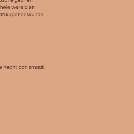
tische geur en
 hele wereld en
 natuurgeneeskunde.
rde hecht aan smaak,