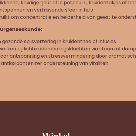
kende, kruidige geur af in potpourri, kruidenzakjes of ba
ntspannen en verfrissende sfeer in huis
ruikt om concentratie en helderheid van geest te onder
uurgeneeskunde:
gezonde spijsvertering in kruidenthee of infusies
werken bij lichte ademhalingsklachten via stoom of dam
voor ontspanning en stressvermindering door aromatisc
 antioxidanten ter ondersteuning van vitaliteit
Winkel