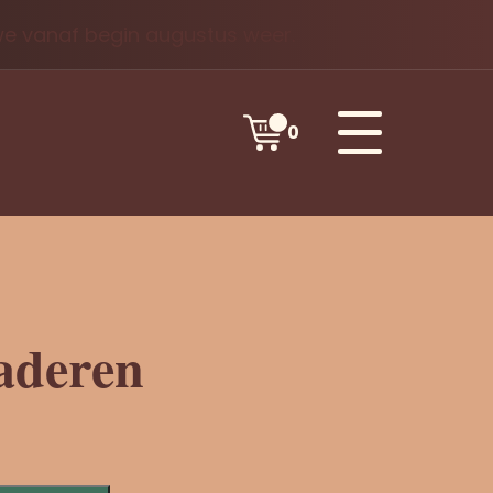
 we vanaf begin augustus weer.
0
aderen