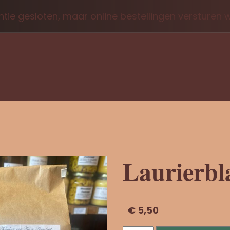
tie gesloten, maar online bestellingen versturen
Laurierbl
€
5,50