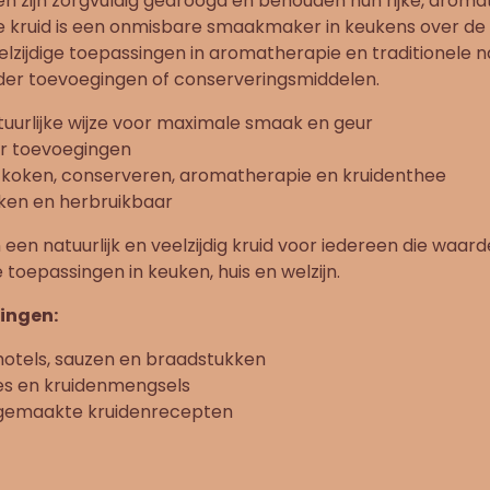
en zijn zorgvuldig gedroogd en behouden hun rijke, aroma
ke kruid is een onmisbare smaakmaker in keukens over de
elzijdige toepassingen in aromatherapie en traditionele
onder toevoegingen of conserveringsmiddelen.
uurlijke wijze voor maximale smaak en geur
er toevoegingen
: koken, conserveren, aromatherapie en kruidenthee
iken en herbruikbaar
n een natuurlijk en veelzijdig kruid voor iedereen die waa
 toepassingen in keuken, huis en welzijn.
ingen:
hotels, sauzen en braadstukken
les en kruidenmengsels
isgemaakte kruidenrecepten