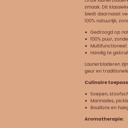
Onze laurierblader
smaak. Dit klassie
biedt daarnaast ve
100% natuurlijk, z
Gedroogd op nat
100% puur, zond
Multifunctioneel
Handig te gebru
Laurierbladeren zij
geur en traditionele
Culinaire toepass
Soepen, stoofsc
Marinades, pick
Bouillons en hu
Aromatherapie: