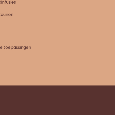
dinfusies
steunen
p
he toepassingen