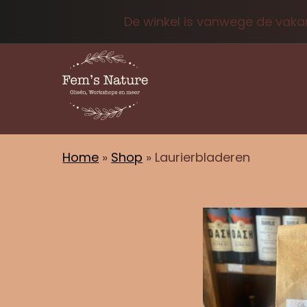
De winkel is vanwege de vakan
Home
»
Shop
»
Laurierbladeren