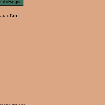
winkelwagen
cten
,
Tuin