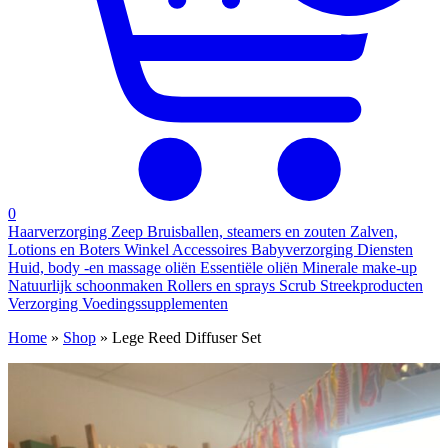
0
Haarverzorging
Zeep
Bruisballen, steamers en zouten
Zalven,
Lotions en Boters
Winkel
Accessoires
Babyverzorging
Diensten
Huid, body -en massage oliën
Essentiële oliën
Minerale make-up
Natuurlijk schoonmaken
Rollers en sprays
Scrub
Streekproducten
Verzorging
Voedingssupplementen
Home
»
Shop
»
Lege Reed Diffuser Set