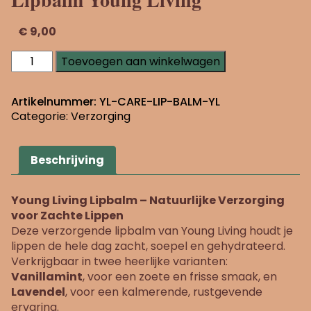
€
9,00
Lipbalm
Toevoegen aan winkelwagen
Young
Living
aantal
Artikelnummer:
YL-CARE-LIP-BALM-YL
Categorie:
Verzorging
Beschrijving
Young Living Lipbalm – Natuurlijke Verzorging
voor Zachte Lippen
Deze verzorgende lipbalm van Young Living houdt je
lippen de hele dag zacht, soepel en gehydrateerd.
Verkrijgbaar in twee heerlijke varianten:
Vanillamint
, voor een zoete en frisse smaak, en
Lavendel
, voor een kalmerende, rustgevende
ervaring.