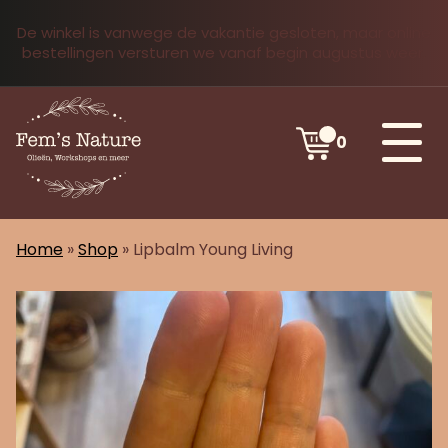
De winkel is vanwege de vakantie gesloten, maar online
bestellingen versturen we vanaf begin augustus weer.
0
Home
»
Shop
»
Lipbalm Young Living