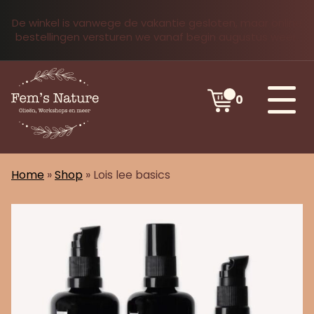
De winkel is vanwege de vakantie gesloten, maar online
bestellingen versturen we vanaf begin augustus weer.
0
Home
»
Shop
»
Lois lee basics