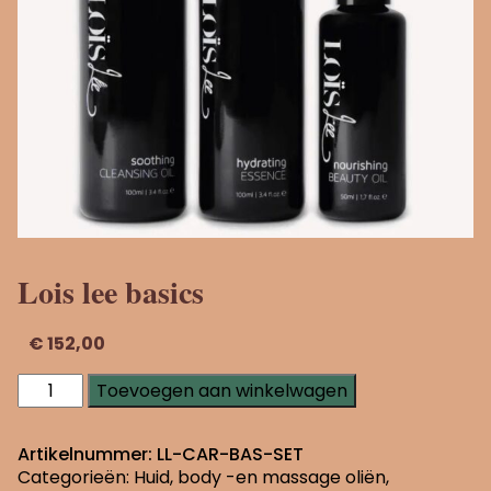
Lois lee basics
€
152,00
Lois
Toevoegen aan winkelwagen
lee
basics
aantal
Artikelnummer:
LL-CAR-BAS-SET
Categorieën:
Huid, body -en massage oliën
,