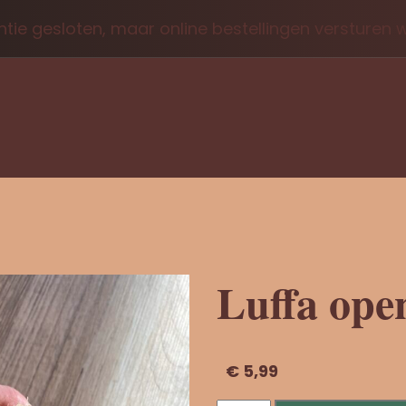
tie gesloten, maar online bestellingen versturen
Luffa ope
€
5,99