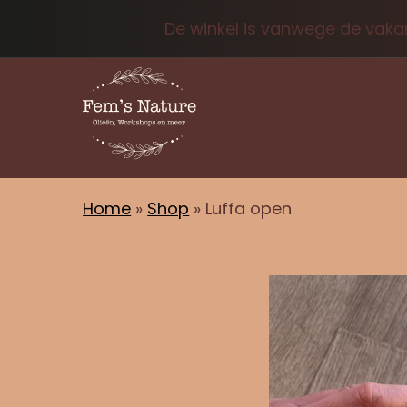
De winkel is vanwege de vakan
Home
»
Shop
»
Luffa open