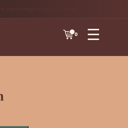
 we vanaf begin augustus weer.
0
n