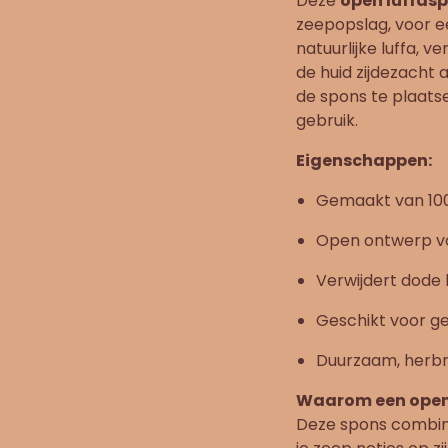
Deze
open luffas
zeepopslag, voor 
natuurlijke luffa, 
de huid zijdezacht
de spons te plaats
gebruik.
Eigenschappen:
Gemaakt van 100%
Open ontwerp vo
Verwijdert dode 
Geschikt voor ge
Duurzaam, herbr
Waarom een open 
Deze spons combinee