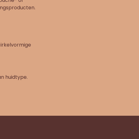
douche- of
ingsproducten.
cirkelvormige
an huidtype.