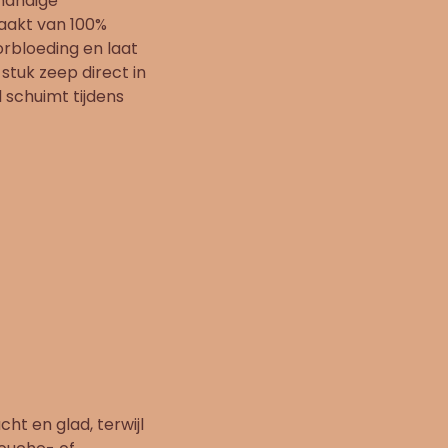
 handige
aakt van 100%
orbloeding en laat
stuk zeep direct in
 schuimt tijdens
ht en glad, terwijl