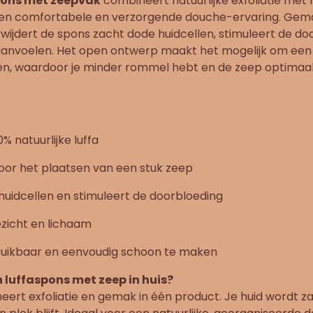
pons met zeepvak
combineert natuurlijke exfoliatie met
een comfortabele en verzorgende douche-ervaring. Gem
verwijdert de spons zacht dode huidcellen, stimuleert de do
 aanvoelen. Het open ontwerp maakt het mogelijk om een 
en, waardoor je minder rommel hebt en de zeep optimaal
 natuurlijke luffa
or het plaatsen van een stuk zeep
huidcellen en stimuleert de doorbloeding
zicht en lichaam
uikbaar en eenvoudig schoon te maken
luffaspons met zeep in huis?
rt exfoliatie en gemak in één product. Je huid wordt zac