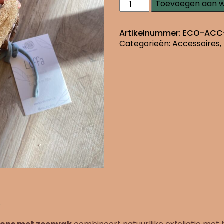
Luffa
Toevoegen aan 
open
aantal
Artikelnummer:
ECO-ACC
Categorieën:
Accessoires
,