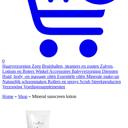
0
Haarverzorging
Zeep
Bruisballen, steamers en zouten
Zalven,
Lotions en Boters
Winkel
Accessoires
Babyverzorging
Diensten
Huid, body -en massage oliën
Essentiële oliën
Minerale make-up
Natuurlijk schoonmaken
Rollers en sprays
Scrub
Streekproducten
Verzorging
Voedingssupplementen
Home
»
Shop
»
Mineral sunscreen lotion