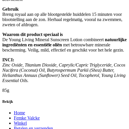
Gebruik
Breng royaal aan op alle blootgestelde huiddelen 15 minuten voor
blootstelling aan de zon. Herhaal regelmatig, vooral na zwemmen,
zweten of afdrogen.
Waarom dit product speciaal is
De Young Living Mineral Sunscreen Lotion combineert
natuurlijke
ingrediënten en essentiële oliën
met betrouwbare minerale
bescherming. Veilig, mild, effectief en geschikt voor het hele gezin.
INCI:
Zinc Oxide, Titanium Dioxide, Caprylic/Capric Triglyceride, Cocos
Nucifera (Coconut) Oil, Butyrospermum Parkii (Shea) Butter,
Helianthus Annuus (Sunflower) Seed Oil, Tocopherol, Young Living
Essential Oils.
85g
Bekijk
Home
Femke Valcke
Winkel
Betalen en verzenden