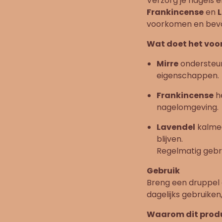
Verzorg je nagels e
Frankincense
en
voorkomen en bevo
Wat doet het voor
Mirre
ondersteun
eigenschappen.
Frankincense
h
nagelomgeving.
Lavendel
kalmee
blijven.
Regelmatig gebru
Gebruik
Breng een druppel 
dagelijks gebruiken
Waarom dit produ