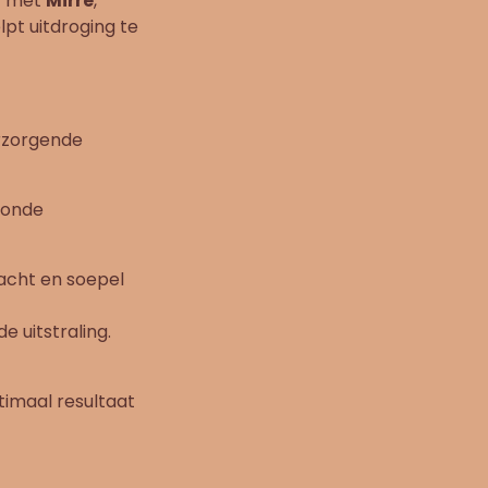
kt met
Mirre
,
lpt uitdroging te
rzorgende
zonde
acht en soepel
 uitstraling.
timaal resultaat