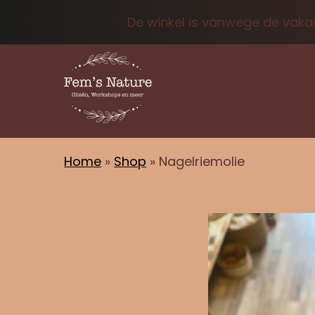
De winkel is vanwege de vakan
Home
»
Shop
»
Nagelriemolie