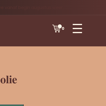
 we vanaf begin augustus weer.
0
olie