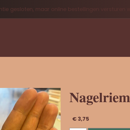
tie gesloten, maar online bestellingen versturen
Nagelriem
€
3,75