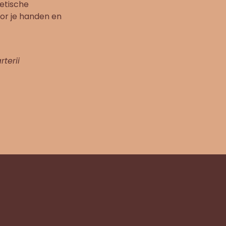
hetische
or je handen en
terii