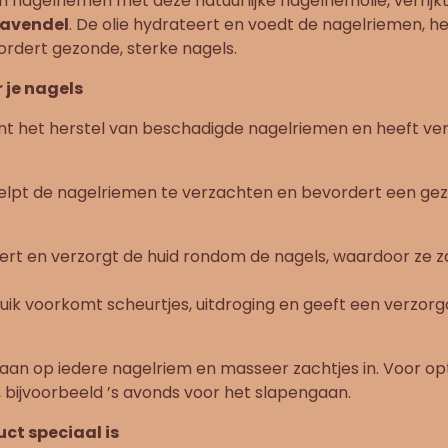
n nagelriemen met deze natuurlijke nagelriemolie, verrij
Lavendel
. De olie hydrateert en voedt de nagelriemen, he
rdert gezonde, sterke nagels.
 je nagels
t het herstel van beschadigde nagelriemen en heeft ve
elpt de nagelriemen te verzachten en bevordert een ge
rt en verzorgt de huid rondom de nagels, waardoor ze z
ik voorkomt scheurtjes, uitdroging en geeft een verzorgde
aan op iedere nagelriem en masseer zachtjes in. Voor op
, bijvoorbeeld ’s avonds voor het slapengaan.
ct speciaal is