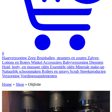
0
Haarverzorging
Zeep
Bruisballen, steamers en zouten
Zalven,
Lotions en Boters
Winkel
Accessoires
Babyverzorging
Diensten
Huid, body -en massage oliën
Essentiële oliën
Minerale make-up
Natuurlijk schoonmaken
Rollers en sprays
Scrub
Streekproducten
Verzorging
Voedingssupplementen
Home
»
Shop
»
Olijfolie