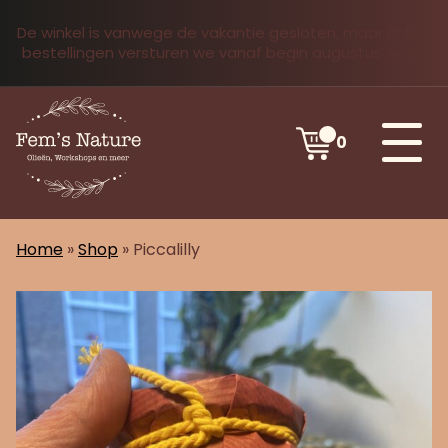
De winkel is vanwege de vakantie gesloten, maar online
bestellingen versturen we vanaf begin augustus weer.
0
Home
»
Shop
»
Piccalilly