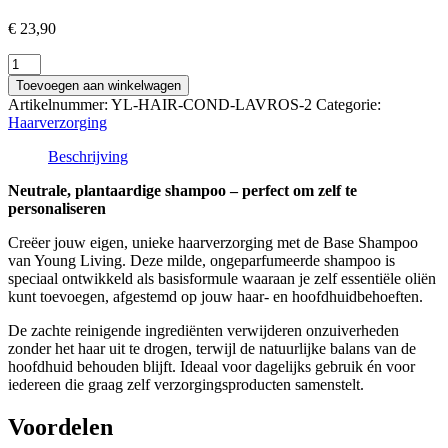
€
23,90
Revitalising
daily
Toevoegen aan winkelwagen
shampoo
Artikelnummer:
YL-HAIR-COND-LAVROS-2
Categorie:
-
Haarverzorging
BASE
aantal
Beschrijving
Neutrale, plantaardige shampoo – perfect om zelf te
personaliseren
Creëer jouw eigen, unieke haarverzorging met de Base Shampoo
van
Young Living
. Deze milde, ongeparfumeerde shampoo is
speciaal ontwikkeld als basisformule waaraan je zelf essentiële oliën
kunt toevoegen, afgestemd op jouw haar- en hoofdhuidbehoeften.
De zachte reinigende ingrediënten verwijderen onzuiverheden
zonder het haar uit te drogen, terwijl de natuurlijke balans van de
hoofdhuid behouden blijft. Ideaal voor dagelijks gebruik én voor
iedereen die graag zelf verzorgingsproducten samenstelt.
Voordelen