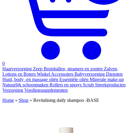
0
Haarverzorging
Zeep
Bruisballen, steamers en zouten
Zalven,
Lotions en Boters
Winkel
Accessoires
Babyverzorging
Diensten
Huid, body -en massage oliën
Essentiële oliën
Minerale make-up
Natuurlijk schoonmaken
Rollers en sprays
Scrub
Streekproducten
Verzorging
Voedingssupplementen
Home
»
Shop
»
Revitalising daily shampoo -BASE