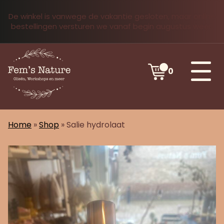
De winkel is vanwege de vakantie gesloten, maar online
bestellingen versturen we vanaf begin augustus weer.
0
Home
»
Shop
»
Salie hydrolaat