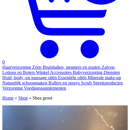
0
Haarverzorging
Zeep
Bruisballen, steamers en zouten
Zalven,
Lotions en Boters
Winkel
Accessoires
Babyverzorging
Diensten
Huid, body -en massage oliën
Essentiële oliën
Minerale make-up
Natuurlijk schoonmaken
Rollers en sprays
Scrub
Streekproducten
Verzorging
Voedingssupplementen
Home
»
Shop
»
Shea groot