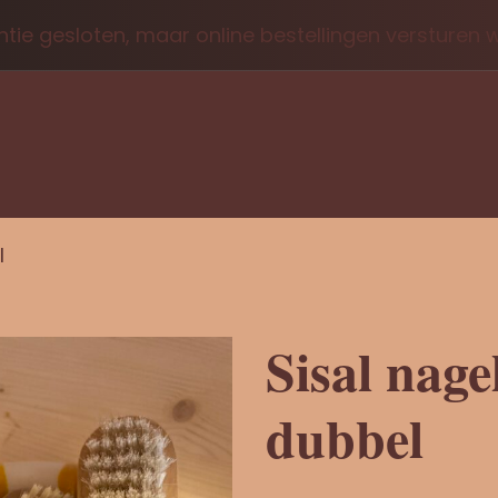
tie gesloten, maar online bestellingen versturen
l
Sisal nage
dubbel