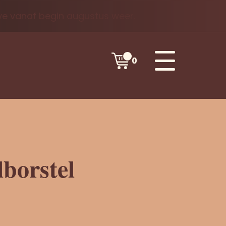
 we vanaf begin augustus weer.
0
lborstel