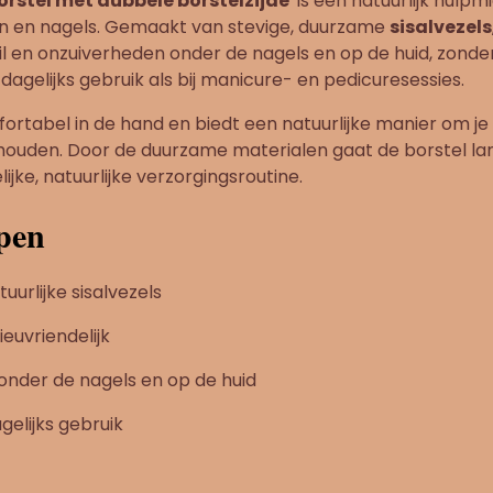
orstel met dubbele borstelzijde
is een natuurlijk hulpm
n en nagels. Gemaakt van stevige, duurzame
sisalvezels
uil en onzuiverheden onder de nagels en op de huid, zonder 
dagelijks gebruik als bij manicure- en pedicuresessies.
fortabel in de hand en biedt een natuurlijke manier om j
houden. Door de duurzame materialen gaat de borstel lan
lijke, natuurlijke verzorgingsroutine.
pen
urlijke sisalvezels
euvriendelijk
f onder de nagels en op de huid
gelijks gebruik