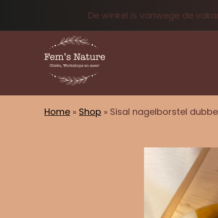
De winkel is vanwege de vakan
Home
»
Shop
»
Sisal nagelborstel dubbe