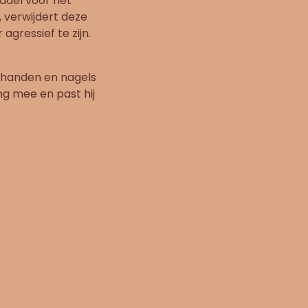
iddel voor het
, verwijdert deze
agressief te zijn.
e handen en nagels
g mee en past hij