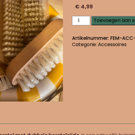
€
4,99
Sisal
Toevoegen aan 
nagelborstel
dubbel
aantal
Artikelnummer:
FEM-ACC-
Categorie:
Accessoires