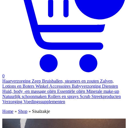
0
Haarverzorging
Zeep
Bruisballen, steamers en zouten
Zalven,
Lotions en Boters
Winkel
Accessoires
Babyverzorging
Diensten
Huid, body -en massage oliën
Essentiële oliën
Minerale make-up
Natuurlijk schoonmaken
Rollers en sprays
Scrub
Streekproducten
Verzorging
Voedingssupplementen
Home
»
Shop
»
Sisalzakje