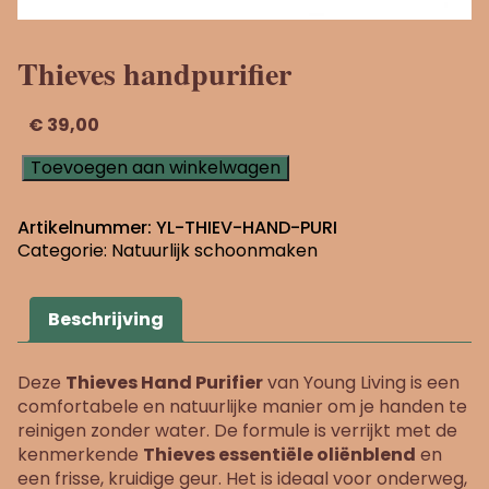
Thieves handpurifier
€
39,00
Thieves
Toevoegen aan winkelwagen
handpurifier
aantal
Artikelnummer:
YL-THIEV-HAND-PURI
Categorie:
Natuurlijk schoonmaken
Beschrijving
Deze
Thieves Hand Purifier
van Young Living is een
comfortabele en natuurlijke manier om je handen te
reinigen zonder water. De formule is verrijkt met de
kenmerkende
Thieves essentiële oliënblend
en
een frisse, kruidige geur. Het is ideaal voor onderweg,