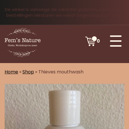
De winkel is vanwege de vakantie gesloten, maar online
bestellingen versturen we vanaf begin augustus weer.
0
Home
»
Shop
»
Thieves mouthwash