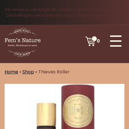
De winkel is vanwege de vakantie gesloten, maar online
bestellingen versturen we vanaf begin augustus weer.
0
Home
»
Shop
»
Thieves Roller