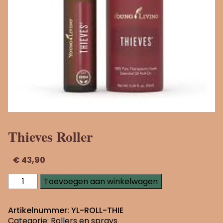
Thieves Roller
€
43,90
Thieves
Toevoegen aan winkelwagen
Roller
aantal
Artikelnummer:
YL-ROLL-THIE
Categorie:
Rollers en sprays