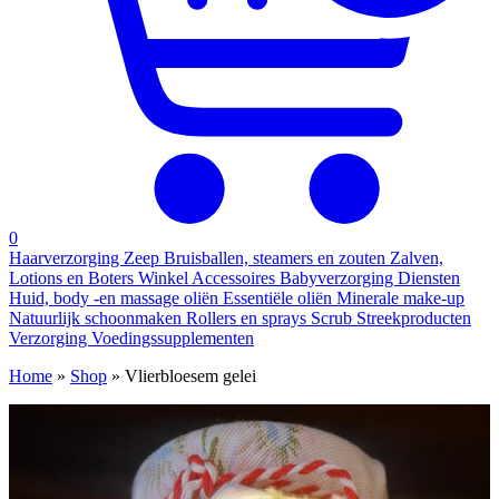
0
Haarverzorging
Zeep
Bruisballen, steamers en zouten
Zalven,
Lotions en Boters
Winkel
Accessoires
Babyverzorging
Diensten
Huid, body -en massage oliën
Essentiële oliën
Minerale make-up
Natuurlijk schoonmaken
Rollers en sprays
Scrub
Streekproducten
Verzorging
Voedingssupplementen
Home
»
Shop
»
Vlierbloesem gelei