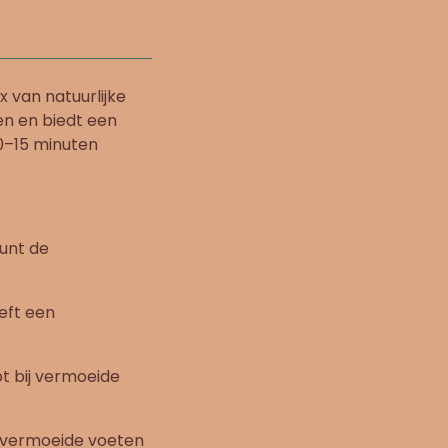
 van natuurlijke
en en biedt een
10–15 minuten
eunt de
eeft een
pt bij vermoeide
 vermoeide voeten