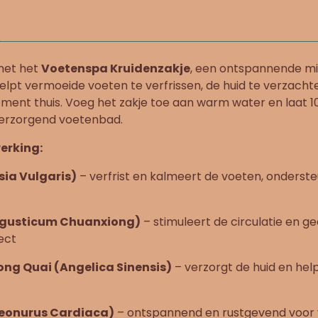
met het
Voetenspa Kruidenzakje
, een ontspannende mix
helpt vermoeide voeten te verfrissen, de huid te verzacht
oment thuis. Voeg het zakje toe aan warm water en laat 
verzorgend voetenbad.
erking:
sia Vulgaris)
– verfrist en kalmeert de voeten, onderst
igusticum Chuanxiong)
– stimuleert de circulatie en g
ect
ong Quai (Angelica Sinensis)
– verzorgt de huid en hel
Leonurus Cardiaca)
– ontspannend en rustgevend voor