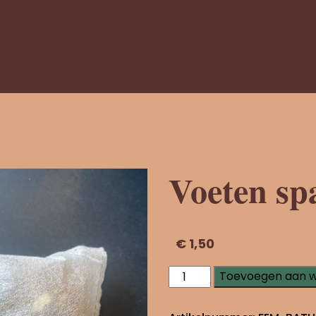
Voeten sp
€
1,50
Voeten
Toevoegen aan 
spa
aantal