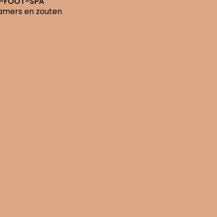
-FOOT-SPA
eamers en zouten