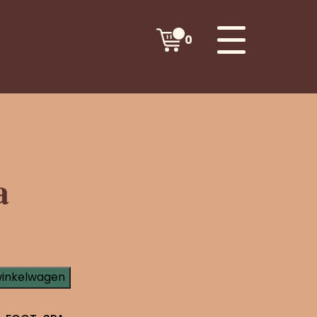
0
a
winkelwagen