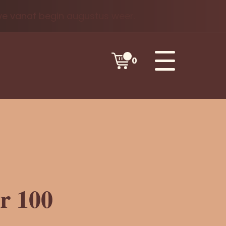
 we vanaf begin augustus weer.
0
r 100