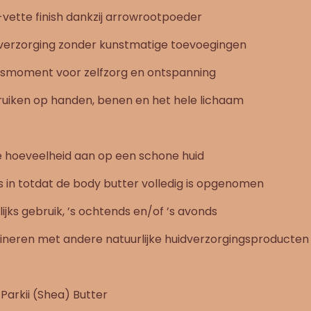
t-vette finish dankzij arrowrootpoeder
e verzorging zonder kunstmatige toevoegingen
essmoment voor zelfzorg en ontspanning
bruiken op handen, benen en het hele lichaam
e hoeveelheid aan op een schone huid
 in totdat de body butter volledig is opgenomen
ijks gebruik, ’s ochtends en/of ’s avonds
ineren met andere natuurlijke huidverzorgingsproducten
arkii (Shea) Butter