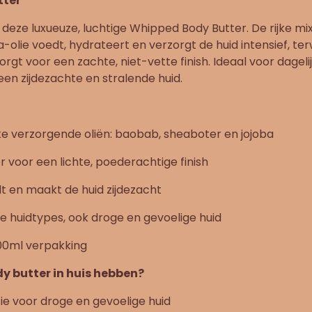
tter
 deze luxueuze, luchtige Whipped Body Butter. De rijke m
-olie voedt, hydrateert en verzorgt de huid intensief, terw
gt voor een zachte, niet-vette finish. Ideaal voor dageli
een zijdezachte en stralende huid.
ijke verzorgende oliën: baobab, sheaboter en jojoba
voor een lichte, poederachtige finish
t en maakt de huid zijdezacht
le huidtypes, ook droge en gevoelige huid
00ml verpakking
 butter in huis hebben?
ie voor droge en gevoelige huid