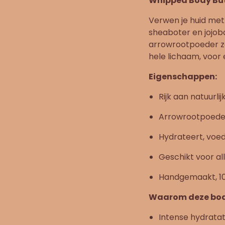
Whipped Body Bu
Verwen je huid met
sheaboter en jojoba
arrowrootpoeder zor
hele lichaam, voor 
Eigenschappen:
Rijk aan natuurl
Arrowrootpoeder 
Hydrateert, voed
Geschikt voor al
Handgemaakt, 1
Waarom deze body
Intense hydratat