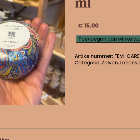
ml
€
15,00
Whipped
Toevoegen aan winkelw
bodybutter
100
Artikelnummer:
FEM-CARE
ml
Categorie:
Zalven, Lotions
aantal