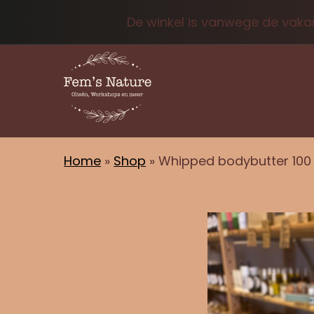
De winkel is vanwege de vakan
Home
»
Shop
»
Whipped bodybutter 100