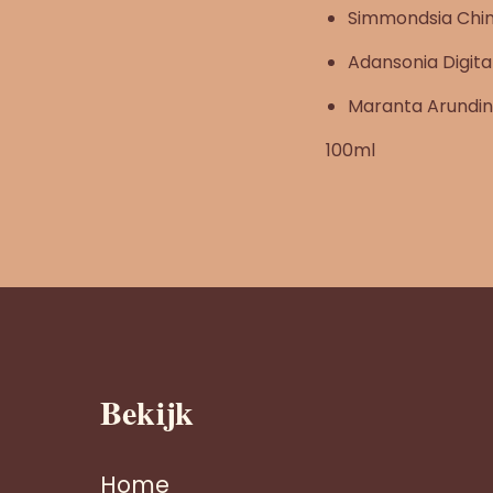
Simmondsia Chine
Adansonia Digita
Maranta Arundi
100ml
Bekijk
Home