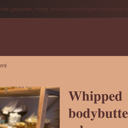
tie gesloten, maar online bestellingen versturen
 ml
Whipped
bodybutte