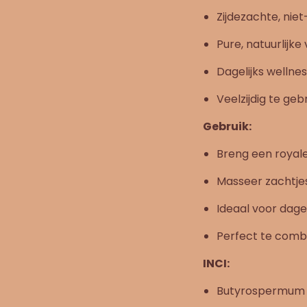
Zijdezachte, nie
Pure, natuurlijk
Dagelijks welln
Veelzijdig te ge
Gebruik:
Breng een royal
Masseer zachtjes
Ideaal voor dagel
Perfect te comb
INCI:
Butyrospermum P