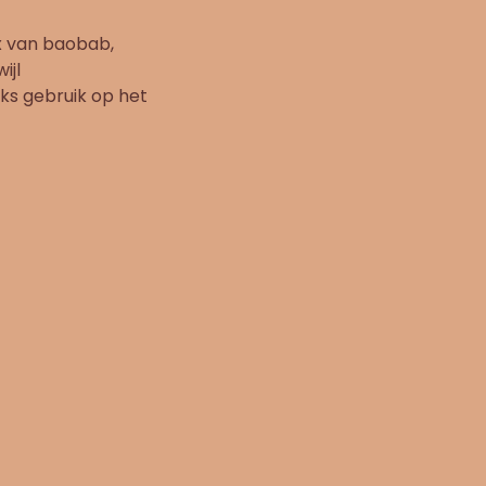
ix van baobab,
ijl
jks gebruik op het